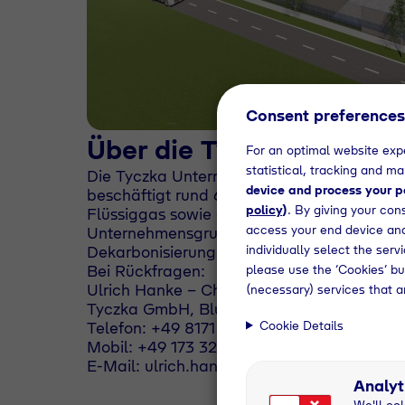
Consent preferences
Über die Tyczka Untern
For an optimal website expe
statistical, tracking and m
Die Tyczka Unternehmensgruppe, gegründet
device and process your pe
beschäftigt rund 600 Mitarbeiter. Die Ker
policy
)
. By giving your con
Flüssiggas sowie die Vermarktung und die 
access your end device and
Unternehmensgruppe in den Bereich Wassers
individually select the ser
Dekarbonisierung der Wirtschaft und den 
Bei Rückfragen:
please use the ‘Cookies’ bu
Ulrich Hanke - Chief Marketing Officer
(necessary) services that a
Tyczka GmbH, Blumenstraße 5, 82538 Gere
Cookie Details
Telefon: +49 8171 627 - 496
Mobil: +49 173 327 9794
E-Mail: ulrich.hanke@tyczka.de
Analyt
We'll col