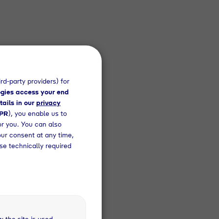
rd-party providers) for
gies access your end
n,
tails in our
privacy
g mit
DPR
), you enable us to
czka
or you. You can also
our consent at any time,
se technically required
w the site is used –