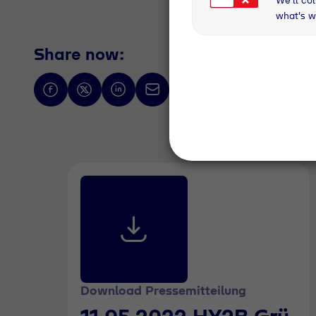
what's w
Share now:
Download Pressemitteilung