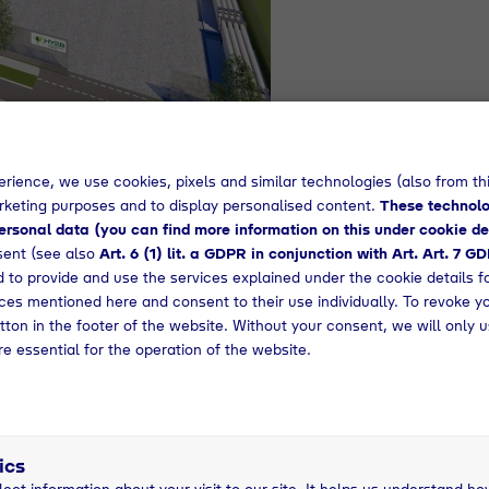
ehmensgruppe
rience, we use cookies, pixels and similar technologies (also from thi
arketing purposes and to display personalised content.
These technolo
 1924, mit Sitz im bayerischen Geretsried bei Münche
rsonal data (you can find more information on this under cookie de
ngeschäftsfelder sind die bundesweite Energieversorgun
sent (see also
Art. 6 (1) lit. a GDPR in conjunction with Art. Art. 7 G
Produktion von Industriegasen. Zudem investiert die Ty
 to provide and use the services explained under the cookie details f
toff und erhöht hierdurch ihren Beitrag zur
vices mentioned here and consent to their use individually. To revoke y
Umbau hin zu einer nachhaltigen Energieversorgung.
tton in the footer of the website. Without your consent, we will only u
re essential for the operation of the website.
tsried
ics
lect information about your visit to our site. It helps us understand ho