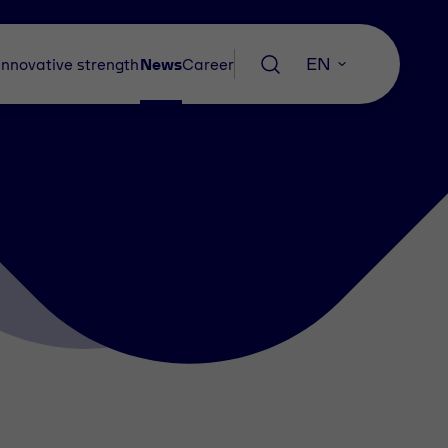
EN
Innovative strength
News
Career