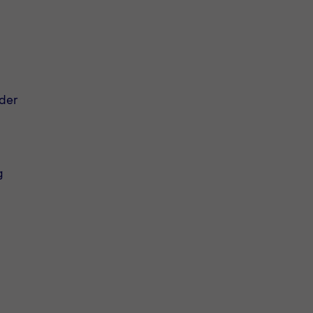
der
g